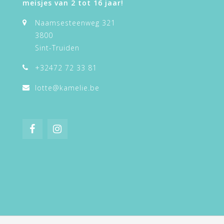
meisjes van 2 tot 16 jaar!
Naamsesteenweg 321
3800
Sint-Truiden
+32472 72 33 81
lotte@kamelie.be