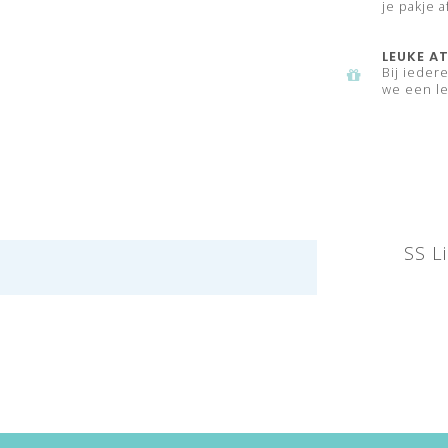
je pakje a
LEUKE AT
Bij ieder
we een le
SS L