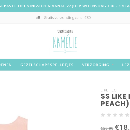
PASTE OPENINGSUREN VANAF 22 JULI! WOENSDAG 13u - 17u & 
Gratis verzending vanaf €80!
OENEN
GEZELSCHAPSSPELLETJES
VERZORGING
LEZ
LIKE FLO
SS LIKE
PEACH)
€18
€59,99