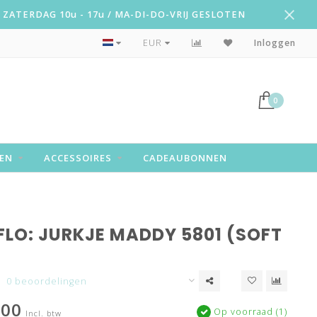
ZATERDAG 10u - 17u / MA-DI-DO-VRIJ GESLOTEN
Snelle levering!
EUR
Inloggen
0
EN
ACCESSOIRES
CADEAUBONNEN
 FLO: JURKJE MADDY 5801 (SOFT
0 beoordelingen
,00
Op voorraad (1)
Incl. btw