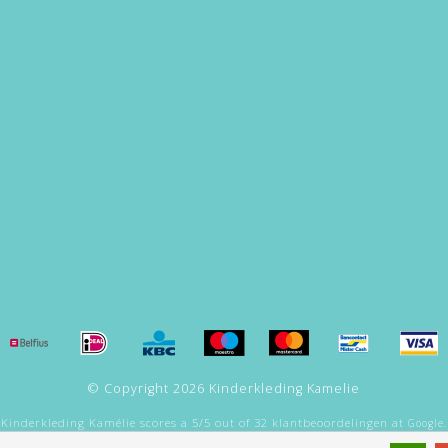
© Copyright 2026 Kinderkleding Kamelie
Kinderkleding Kamélie
scores a
5
/
5
out of
32
klantbeoordelingen at
Google.