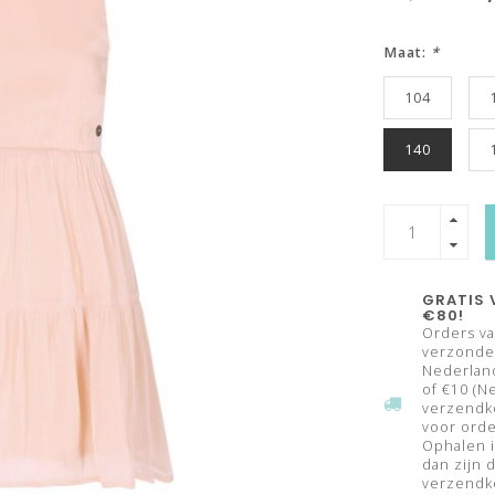
Maat:
*
104
140
GRATIS 
€80!
Orders va
verzonden
Nederland
of €10 (N
verzendk
voor orde
Ophalen i
dan zijn 
verzendko