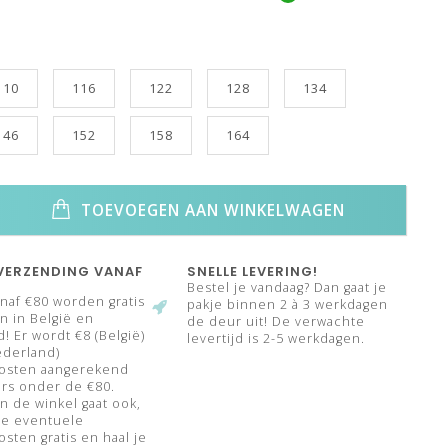
110
116
122
128
134
146
152
158
164
TOEVOEGEN AAN WINKELWAGEN
VERZENDING VANAF
SNELLE LEVERING!
Bestel je vandaag? Dan gaat je
naf €80 worden gratis
pakje binnen 2 à 3 werkdagen
 in België en
de deur uit! De verwachte
! Er wordt €8 (België)
levertijd is 2-5 werkdagen.
ederland)
osten aangerekend
rs onder de €80.
n de winkel gaat ook,
de eventuele
sten gratis en haal je