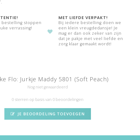
f.
TENTIE!
MET LIEFDE VERPAKT!
e bestelling stoppen
Bij iedere bestelling doen we
uke verrassing!
een klein vreugdedansje! Je
mag er dan ook zeker van zijn
dat je pakje met veel liefde en
zorg klaar gemaakt wordt!
ike Flo: Jurkje Maddy 5801 (Soft Peach)
Nog niet gewaardeerd
0 sterren op basis van 0 beoordelingen
JE BEOORDELING TOEVOEGEN