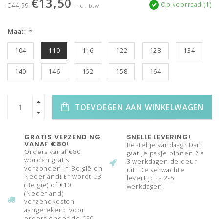
€13,50
Op voorraad (1)
€44,99
Incl. btw
Maat:
*
104
110
116
122
128
134
140
146
152
158
164
TOEVOEGEN AAN WINKELWAGEN
GRATIS VERZENDING
SNELLE LEVERING!
VANAF €80!
Bestel je vandaag? Dan
Orders vanaf €80
gaat je pakje binnen 2 à
worden gratis
3 werkdagen de deur
verzonden in België en
uit! De verwachte
Nederland! Er wordt €8
levertijd is 2-5
(België) of €10
werkdagen.
(Nederland)
verzendkosten
aangerekend voor
orders onder de €80.