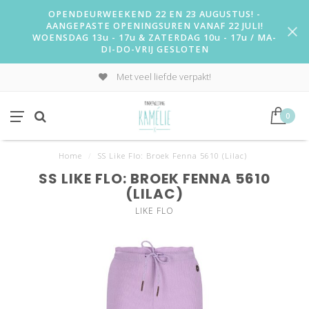
OPENDEURWEEKEND 22 EN 23 AUGUSTUS! -
AANGEPASTE OPENINGSUREN VANAF 22 JULI!
WOENSDAG 13u - 17u & ZATERDAG 10u - 17u / MA-
DI-DO-VRIJ GESLOTEN
Met veel liefde verpakt!
0
Home
/
SS Like Flo: Broek Fenna 5610 (Lilac)
SS LIKE FLO: BROEK FENNA 5610
(LILAC)
LIKE FLO