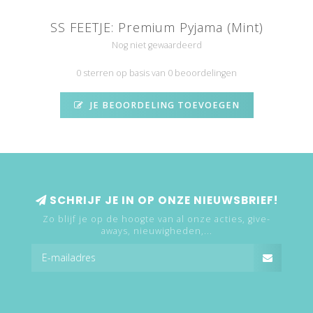
SS FEETJE: Premium Pyjama (Mint)
Nog niet gewaardeerd
0 sterren op basis van 0 beoordelingen
JE BEOORDELING TOEVOEGEN
SCHRIJF JE IN OP ONZE NIEUWSBRIEF!
Zo blijf je op de hoogte van al onze acties, give-
aways, nieuwigheden,...