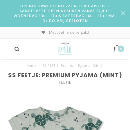
OPENDEURWEEKEND 22 EN 23 AUGUSTUS! -
AANGEPASTE OPENINGSUREN VANAF 22 JULI!
WOENSDAG 13u - 17u & ZATERDAG 10u - 17u / MA-
DI-DO-VRIJ GESLOTEN
Met veel liefde verpakt!
0
Home
/
SS FEETJE: Premium Pyjama (Mint)
SS FEETJE: PREMIUM PYJAMA (MINT)
FEETJE