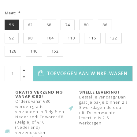
Maat:
*
56
62
68
74
80
86
92
98
104
110
116
122
128
140
152
TOEVOEGEN AAN WINKELWAGEN
GRATIS VERZENDING
SNELLE LEVERING!
VANAF €80!
Bestel je vandaag? Dan
Orders vanaf €80
gaat je pakje binnen 2 à
worden gratis
3 werkdagen de deur
verzonden in België en
uit! De verwachte
Nederland! Er wordt €8
levertijd is 2-5
(België) of €10
werkdagen.
(Nederland)
verzendkosten