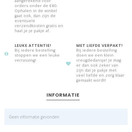
aangerekend voor
orders onder de €80.
Ophalen in de winkel
gaat ook, dan zijn de
eventuele
verzendkosten gratis en
haal je je pakje af.
LEUKE ATTENTIE!
MET LIEFDE VERPAKT!
Bij iedere bestelling
Bij iedere bestelling
stoppen we een leuke
doen we een klein
verrassing!
vreugdedansje! Je mag
er dan ook zeker van
zijn dat je pakje met
veel liefde en zorg klaar
gemaakt wordt!
INFORMATIE
Geen informatie gevonden