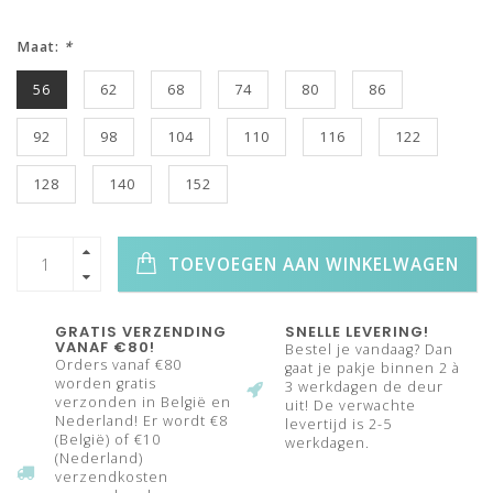
Maat:
*
56
62
68
74
80
86
92
98
104
110
116
122
128
140
152
TOEVOEGEN AAN WINKELWAGEN
GRATIS VERZENDING
SNELLE LEVERING!
VANAF €80!
Bestel je vandaag? Dan
Orders vanaf €80
gaat je pakje binnen 2 à
worden gratis
3 werkdagen de deur
verzonden in België en
uit! De verwachte
Nederland! Er wordt €8
levertijd is 2-5
(België) of €10
werkdagen.
(Nederland)
verzendkosten