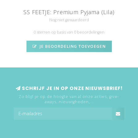
SS FEETJE: Premium Pyjama (Lila)
Nog niet gewaardeerd
0 sterren op basis van 0 beoordelingen
JE BEOORDELING TOEVOEGEN
SCHRIJF JE IN OP ONZE NIEUWSBRIEF!
Zo blijf je op de hoogte van al onze acties, give-
aways, nieuwigheden,...