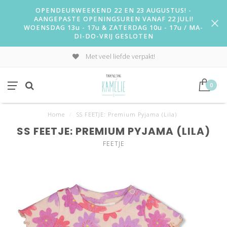
OPENDEURWEEKEND 22 EN 23 AUGUSTUS! -
AANGEPASTE OPENINGSUREN VANAF 22 JULI!
WOENSDAG 13u - 17u & ZATERDAG 10u - 17u / MA-
DI-DO-VRIJ GESLOTEN
Met veel liefde verpakt!
0
Home
/
SS FEETJE: Premium Pyjama (Lila)
SS FEETJE: PREMIUM PYJAMA (LILA)
FEETJE