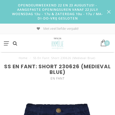
OPENDEURWEEKEND 22 EN 23 AUGUSTUS! -
AANGEPASTE OPENINGSUREN VANAF 22 JULI!
WOENSDAG 13u - 17u & ZATERDAG 10u - 17u / MA-
DI-DO-VRIJ GESLOTEN
Met veel liefde verpakt!
0
Home
/
SS En Fant: Short 230626 (Medieval Blue)
SS EN FANT: SHORT 230626 (MEDIEVAL
BLUE)
EN FANT