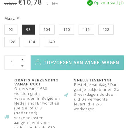
€10,78
Op voorraad (1)
€35,95
Incl. btw
Maat:
*
92
98
104
110
116
122
128
134
140
TOEVOEGEN AAN WINKELWAGEN
GRATIS VERZENDING
SNELLE LEVERING!
VANAF €80!
Bestel je vandaag? Dan
Orders vanaf €80
gaat je pakje binnen 2 à
worden gratis
3 werkdagen de deur
verzonden in België en
uit! De verwachte
Nederland! Er wordt €8
levertijd is 2-5
(België) of €10
werkdagen.
(Nederland)
verzendkosten
aangerekend voor
orders onder de €80.