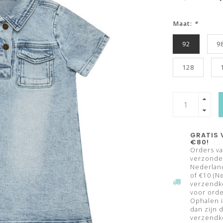
Maat:
*
92
9
128
GRATIS 
€80!
Orders va
verzonden
Nederland
of €10 (N
verzendk
voor orde
Ophalen i
dan zijn 
verzendko