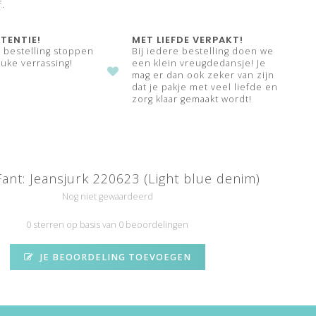
f.
TENTIE!
MET LIEFDE VERPAKT!
e bestelling stoppen
Bij iedere bestelling doen we
uke verrassing!
een klein vreugdedansje! Je
mag er dan ook zeker van zijn
dat je pakje met veel liefde en
zorg klaar gemaakt wordt!
Fant: Jeansjurk 220623 (Light blue denim)
Nog niet gewaardeerd
0 sterren op basis van 0 beoordelingen
JE BEOORDELING TOEVOEGEN