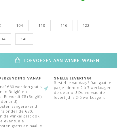
8
104
110
116
122
134
140
TOEVOEGEN AAN WINKELWAGEN
VERZENDING VANAF
SNELLE LEVERING!
Bestel je vandaag? Dan gaat je
naf €80 worden gratis
pakje binnen 2 à 3 werkdagen
 in België en
de deur uit! De verwachte
! Er wordt €8 (België)
levertijd is 2-5 werkdagen.
ederland)
osten aangerekend
rs onder de €80.
n de winkel gaat ook,
de eventuele
sten gratis en haal je