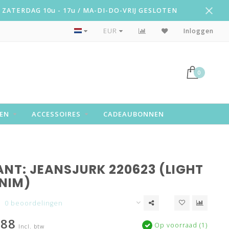
ZATERDAG 10u - 17u / MA-DI-DO-VRIJ GESLOTEN
Snelle levering!
EUR
Inloggen
0
EN
ACCESSOIRES
CADEAUBONNEN
ANT: JEANSJURK 220623 (LIGHT
ENIM)
0 beoordelingen
,88
Op voorraad (1)
Incl. btw