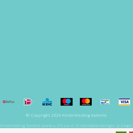
© Copyright 2026 Kinderkleding Kamelie
Kinderkleding Kamélie
scores a
5
/
5
out of
32
klantbeoordelingen at
Google.