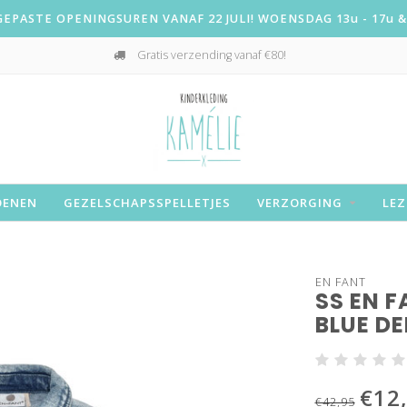
PASTE OPENINGSUREN VANAF 22 JULI! WOENSDAG 13u - 17u & 
Gratis verzending vanaf €80!
OENEN
GEZELSCHAPSSPELLETJES
VERZORGING
LEZ
EN FANT
SS EN F
BLUE D
€12
€42,95