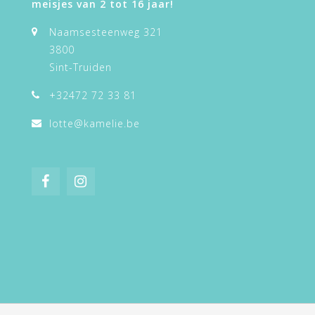
meisjes van 2 tot 16 jaar!
Naamsesteenweg 321
3800
Sint-Truiden
+32472 72 33 81
lotte@kamelie.be