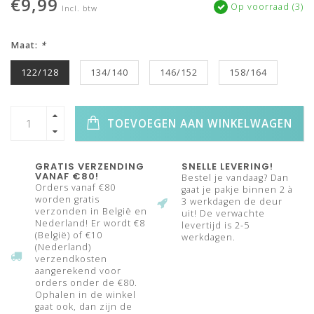
€9,99
Op voorraad (3)
Incl. btw
Maat:
*
122/128
134/140
146/152
158/164
TOEVOEGEN AAN WINKELWAGEN
GRATIS VERZENDING
SNELLE LEVERING!
VANAF €80!
Bestel je vandaag? Dan
Orders vanaf €80
gaat je pakje binnen 2 à
worden gratis
3 werkdagen de deur
verzonden in België en
uit! De verwachte
Nederland! Er wordt €8
levertijd is 2-5
(België) of €10
werkdagen.
(Nederland)
verzendkosten
aangerekend voor
orders onder de €80.
Ophalen in de winkel
gaat ook, dan zijn de