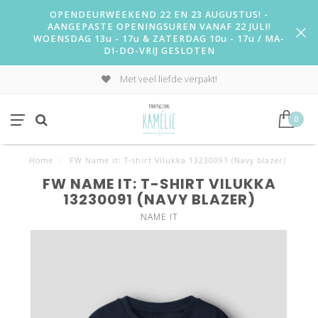
OPENDEURWEEKEND 22 EN 23 AUGUSTUS! -
AANGEPASTE OPENINGSUREN VANAF 22 JULI!
WOENSDAG 13u - 17u & ZATERDAG 10u - 17u / MA-
DI-DO-VRIJ GESLOTEN
Met veel liefde verpakt!
0
Home
/
FW Name it: T-shirt Vilukka 13230091 (Navy blazer)
FW NAME IT: T-SHIRT VILUKKA
13230091 (NAVY BLAZER)
NAME IT