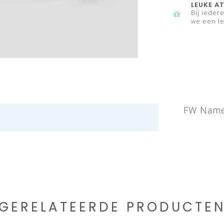
LEUKE AT
Bij ieder
we een le
FW Name 
GERELATEERDE PRODUCTE