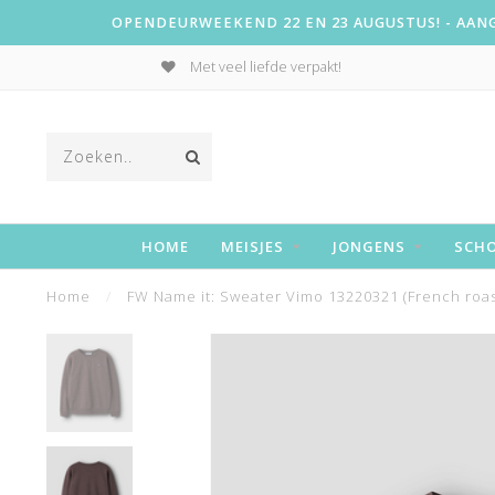
OPENDEURWEEKEND 22 EN 23 AUGUSTUS! - AANGE
Met veel liefde verpakt!
HOME
MEISJES
JONGENS
SCH
Home
/
FW Name it: Sweater Vimo 13220321 (French roas