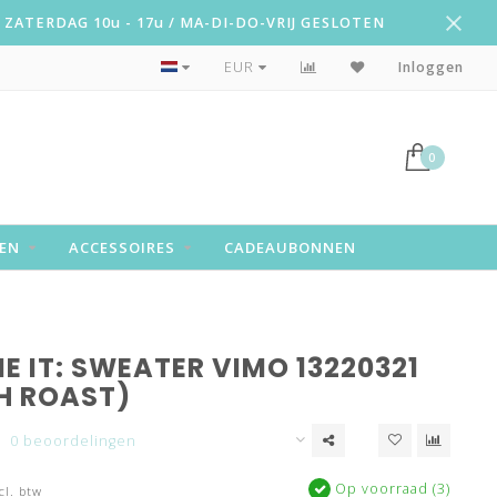
ZATERDAG 10u - 17u / MA-DI-DO-VRIJ GESLOTEN
Snelle levering!
EUR
Inloggen
0
EN
ACCESSOIRES
CADEAUBONNEN
E IT: SWEATER VIMO 13220321
H ROAST)
0 beoordelingen
Op voorraad (3)
cl. btw