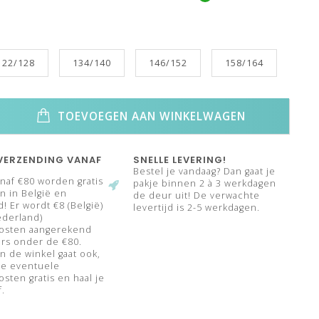
122/128
134/140
146/152
158/164
TOEVOEGEN AAN WINKELWAGEN
VERZENDING VANAF
SNELLE LEVERING!
Bestel je vandaag? Dan gaat je
naf €80 worden gratis
pakje binnen 2 à 3 werkdagen
 in België en
de deur uit! De verwachte
! Er wordt €8 (België)
levertijd is 2-5 werkdagen.
ederland)
osten aangerekend
rs onder de €80.
n de winkel gaat ook,
de eventuele
sten gratis en haal je
f.