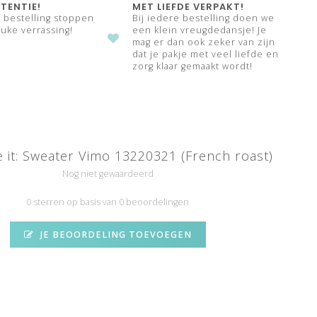
TENTIE!
MET LIEFDE VERPAKT!
e bestelling stoppen
Bij iedere bestelling doen we
uke verrassing!
een klein vreugdedansje! Je
mag er dan ook zeker van zijn
dat je pakje met veel liefde en
zorg klaar gemaakt wordt!
it: Sweater Vimo 13220321 (French roast)
Nog niet gewaardeerd
0 sterren op basis van 0 beoordelingen
JE BEOORDELING TOEVOEGEN
N