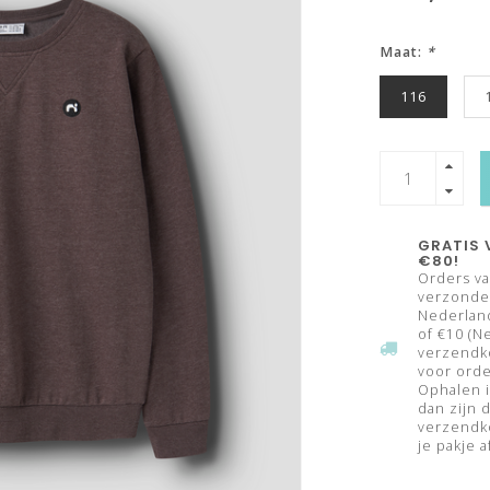
Maat:
*
116
GRATIS 
€80!
Orders va
verzonden
Nederland
of €10 (N
verzendk
voor orde
Ophalen i
dan zijn 
verzendko
je pakje a