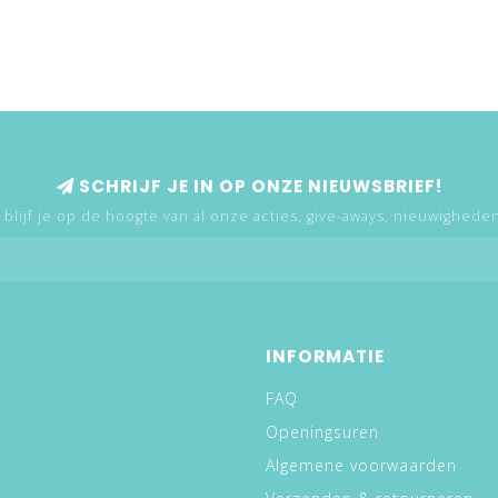
SCHRIJF JE IN OP ONZE NIEUWSBRIEF!
 blijf je op de hoogte van al onze acties, give-aways, nieuwigheden,
INFORMATIE
FAQ
Openingsuren
Algemene voorwaarden