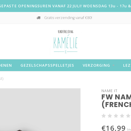
PASTE OPENINGSUREN VANAF 22 JULI! WOENSDAG 13u - 17u & 
Gratis verzending vanaf €80!
OENEN
GEZELSCHAPSSPELLETJES
VERZORGING
LEZ
t)
NAME IT
FW NAM
(FRENC
€16,99
In