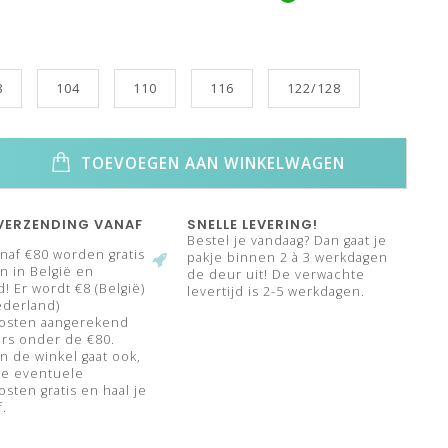
8
104
110
116
122/128
TOEVOEGEN AAN WINKELWAGEN
VERZENDING VANAF
SNELLE LEVERING!
Bestel je vandaag? Dan gaat je
naf €80 worden gratis
pakje binnen 2 à 3 werkdagen
 in België en
de deur uit! De verwachte
! Er wordt €8 (België)
levertijd is 2-5 werkdagen.
ederland)
osten aangerekend
rs onder de €80.
n de winkel gaat ook,
de eventuele
sten gratis en haal je
f.