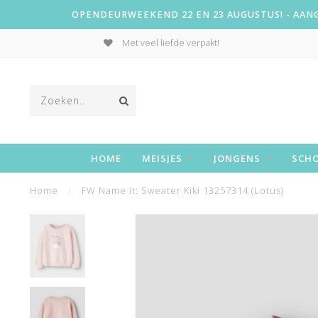
OPENDEURWEEKEND 22 EN 23 AUGUSTUS! - AANGE
Met veel liefde verpakt!
HOME
MEISJES
JONGENS
SCH
Home
/
FW Name it: Sweater Kiki 13257314 (Lotus)