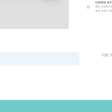
LEUKE AT
Bij ieder
we een le
FW N