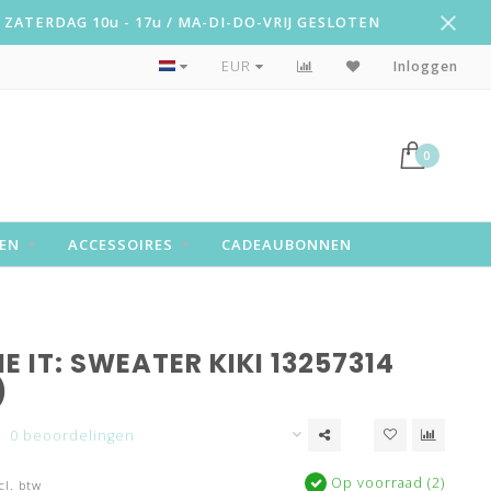
ZATERDAG 10u - 17u / MA-DI-DO-VRIJ GESLOTEN
Snelle levering!
EUR
Inloggen
0
EN
ACCESSOIRES
CADEAUBONNEN
 IT: SWEATER KIKI 13257314
)
0 beoordelingen
Op voorraad (2)
cl. btw