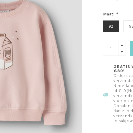
Maat:
*
92
9
GRATIS 
€80!
Orders va
verzonden
Nederland
of €10 (N
verzendk
voor orde
Ophalen i
dan zijn 
verzendko
je pakje a