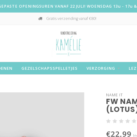
PASTE OPENINGSUREN VANAF 22 JULI! WOENSDAG 13u - 17u & 
Gratis verzending vanaf €80!
OENEN
GEZELSCHAPSSPELLETJES
VERZORGING
LEZ
NAME IT
FW NAME
(LOTUS
€22,99
In