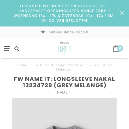
OPENDEURWEEKEND 22 EN 23 AUGUSTUS! -
AANGEPASTE OPENINGSUREN VANAF 22 JULI!
WOENSDAG 13u - 17u & ZATERDAG 10u - 17u / MA-
DI-DO-VRIJ GESLOTEN
Met veel liefde verpakt!
0
Home
/
FW Name it: Longsleeve Nakal 13234729 (Grey
Melange)
FW NAME IT: LONGSLEEVE NAKAL
13234729 (GREY MELANGE)
NAME IT