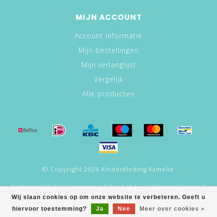
MIJN ACCOUNT
Account informatie
Mijn bestellingen
Mijn verlanglijst
Vergelijk
Alle producten
© Copyright 2026 Kinderkleding Kamelie
Kinderkleding Kamélie
scores a
5
/
5
out of
32
klantbeoordelingen at
Google.
Wij slaan cookies op om onze website te verbeteren. Geeft u
hiervoor toestemming?
Ja
Nee
Meer over cookies »