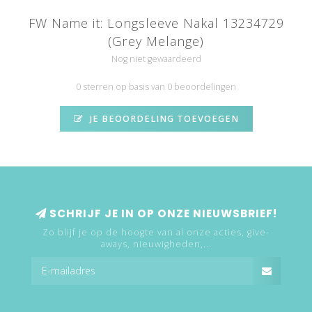
FW Name it: Longsleeve Nakal 13234729
(Grey Melange)
Nog niet gewaardeerd
0 sterren op basis van 0 beoordelingen
JE BEOORDELING TOEVOEGEN
SCHRIJF JE IN OP ONZE NIEUWSBRIEF!
Zo blijf je op de hoogte van al onze acties, give-
aways, nieuwigheden,...