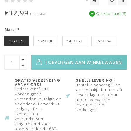
€32,99
Op voorraad (3)
Incl. btw
Maat:
*
122/128
134/140
146/152
158/164
TOEVOEGEN AAN WINKELWAGEN
GRATIS VERZENDING
SNELLE LEVERING!
VANAF €80!
Bestel je vandaag? Dan
Orders vanaf €80
gaat je pakje binnen 2 à
worden gratis
3 werkdagen de deur
verzonden in België en
uit! De verwachte
Nederland! Er wordt €8
levertijd is 2-5
(België) of €10
werkdagen.
(Nederland)
verzendkosten
aangerekend voor
orders onder de €80.