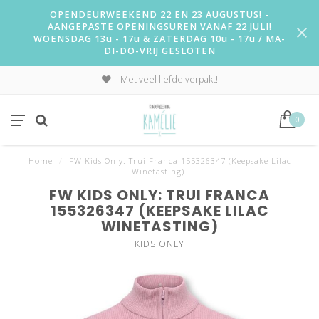
OPENDEURWEEKEND 22 EN 23 AUGUSTUS! -
AANGEPASTE OPENINGSUREN VANAF 22 JULI!
WOENSDAG 13u - 17u & ZATERDAG 10u - 17u / MA-
DI-DO-VRIJ GESLOTEN
Met veel liefde verpakt!
0
Home
/
FW Kids Only: Trui Franca 155326347 (Keepsake Lilac
Winetasting)
FW KIDS ONLY: TRUI FRANCA
155326347 (KEEPSAKE LILAC
WINETASTING)
KIDS ONLY