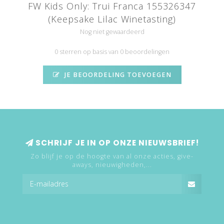
FW Kids Only: Trui Franca 155326347
(Keepsake Lilac Winetasting)
Nog niet gewaardeerd
0 sterren op basis van 0 beoordelingen
JE BEOORDELING TOEVOEGEN
SCHRIJF JE IN OP ONZE NIEUWSBRIEF!
Zo blijf je op de hoogte van al onze acties, give-
aways, nieuwigheden,...