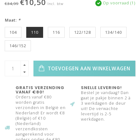
€10,50
Op voorraad (1)
€34,99
Incl. btw
Maat:
*
104
110
116
122/128
134/140
146/152
TOEVOEGEN AAN WINKELWAGEN
GRATIS VERZENDING
SNELLE LEVERING!
VANAF €80!
Bestel je vandaag? Dan
Orders vanaf €80
gaat je pakje binnen 2 à
worden gratis
3 werkdagen de deur
verzonden in België en
uit! De verwachte
Nederland! Er wordt €8
levertijd is 2-5
(België) of €10
werkdagen.
(Nederland)
verzendkosten
aangerekend voor
orders onder de €80.