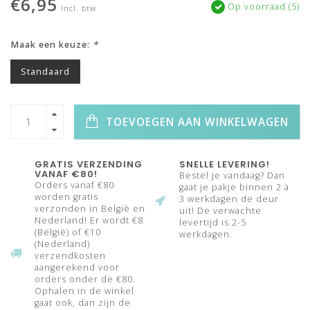
€6,95
Op voorraad (5)
Incl. btw
Maak een keuze:
*
Standaard
TOEVOEGEN AAN WINKELWAGEN
GRATIS VERZENDING
SNELLE LEVERING!
VANAF €80!
Bestel je vandaag? Dan
Orders vanaf €80
gaat je pakje binnen 2 à
worden gratis
3 werkdagen de deur
verzonden in België en
uit! De verwachte
Nederland! Er wordt €8
levertijd is 2-5
(België) of €10
werkdagen.
(Nederland)
verzendkosten
aangerekend voor
orders onder de €80.
Ophalen in de winkel
gaat ook, dan zijn de