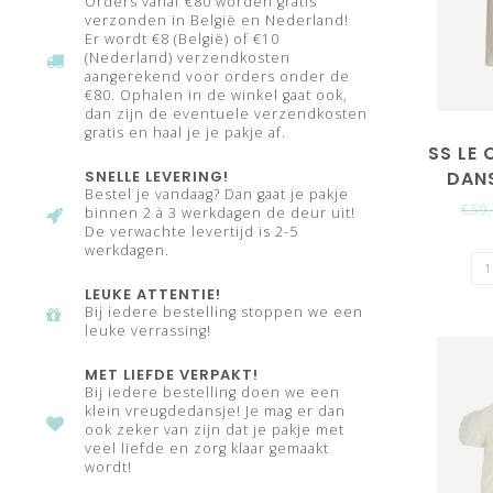
Orders vanaf €80 worden gratis
verzonden in België en Nederland!
Er wordt €8 (België) of €10
(Nederland) verzendkosten
aangerekend voor orders onder de
€80. Ophalen in de winkel gaat ook,
dan zijn de eventuele verzendkosten
gratis en haal je je pakje af.
SS LE 
SNELLE LEVERING!
DAN
Bestel je vandaag? Dan gaat je pakje
(MERI
€59
binnen 2 à 3 werkdagen de deur uit!
De verwachte levertijd is 2-5
werkdagen.
LEUKE ATTENTIE!
Bij iedere bestelling stoppen we een
leuke verrassing!
MET LIEFDE VERPAKT!
Bij iedere bestelling doen we een
klein vreugdedansje! Je mag er dan
ook zeker van zijn dat je pakje met
veel liefde en zorg klaar gemaakt
wordt!