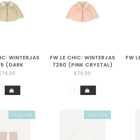
IC: WINTERJAS
FW LE CHIC: WINTERJAS
FW L
65 (DARK
7260 (PINK CRYSTAL)
MPAGNE)
€79,99
€79,99
SALE-70%
SALE-70%