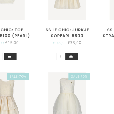
 CHIC: TOP
SS LE CHIC: JURKJE
SS
 5100 (PEARL)
SOPEARL 5800
STRA
(MERINGUE MOOD)
€15,00
€33,00
,99
€109,99
SALE-70%
SALE-70%