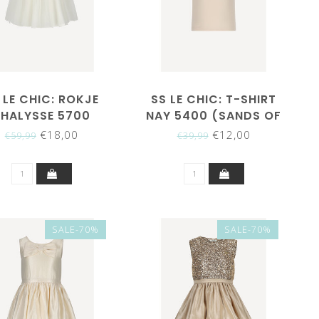
 LE CHIC: ROKJE
SS LE CHIC: T-SHIRT
THALYSSE 5700
NAY 5400 (SANDS OF
(PEARL)
TIME)
€18,00
€12,00
€59,99
€39,99
SALE-70%
SALE-70%