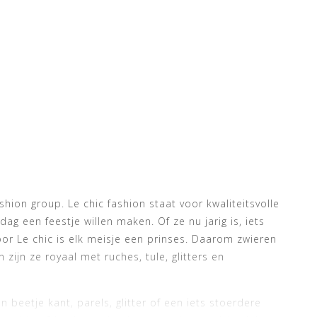
shion group. Le chic fashion staat voor kwaliteitsvolle
ag een feestje willen maken. Of ze nu jarig is, iets
or Le chic is elk meisje een prinses. Daarom zwieren
 zijn ze royaal met ruches, tule, glitters en
n beetje kant, parels, glitter of een iets stoerdere