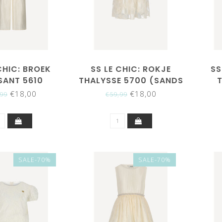
CHIC: BROEK
SS LE CHIC: ROKJE
SS
SANT 5610
THALYSSE 5700 (SANDS
NGUE MOOD)
OF TIME)
€18,00
€18,00
,99
€59,99
SALE-70%
SALE-70%