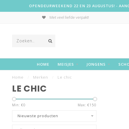
OPENDEURWEEKEND 22 EN 23 AUGUSTUS! - AANGE
Met veel liefde verpakt!
HOME
MEISJES
JONGENS
SCH
Home
/
Merken
/
Le chic
LE CHIC
Min: €
0
Max: €
150
Nieuwste producten