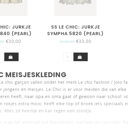
CHIC: JURKJE
SS LE CHIC: JURKJE
5840 (PEARL)
SYMPHA 5820 (PEARL)
€30,00
€33,00
,99
€109,99
IC MEISJESKLEDING
Le chic garçon vallen onder het merk Le chic fashion / Jolo fa
r jongens én meisjes. Le Chic is er voor meiden die van elke d
ieren heeft, naar opa en oma gaat of gewoon naar school: vo
n rokjes extra mooi, heeft elke top of broek iets speciaals en
. Alles zit heerlijk en kan tegen een stootje.
c mag het allemaal wat feestelijker, sierlijker en specialer. Ee