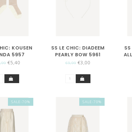
CHIC: KOUSEN
SS LE CHIC: DIADEEM
SS
NDA 5957
PEARLY BOW 5961
AL
LD/PEARL)
€5,40
€3,00
,99
€9,99
SALE-70%
SALE-70%