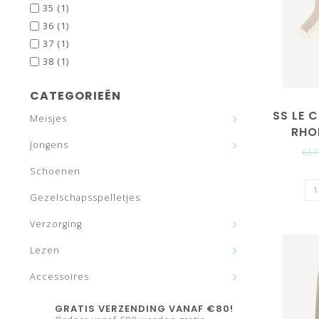
35
(1)
36
(1)
37
(1)
38
(1)
CATEGORIEËN
SS LE 
Meisjes
RHO
Jongens
(GO
€17
Schoenen
Gezelschapsspelletjes
Verzorging
Lezen
Accessoires
GRATIS VERZENDING VANAF €80!