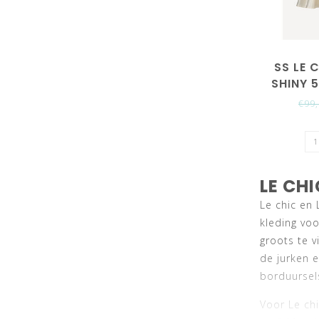
SS LE 
SHINY 
€99
LE CH
Le chic en 
kleding voo
groots te v
de jurken e
borduursels
Voor Le chi