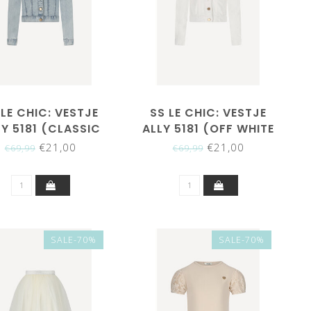
 LE CHIC: VESTJE
SS LE CHIC: VESTJE
LY 5181 (CLASSIC
ALLY 5181 (OFF WHITE
LIGHT DENIM)
DENIM)
€21,00
€21,00
€69,99
€69,99
SALE-70%
SALE-70%