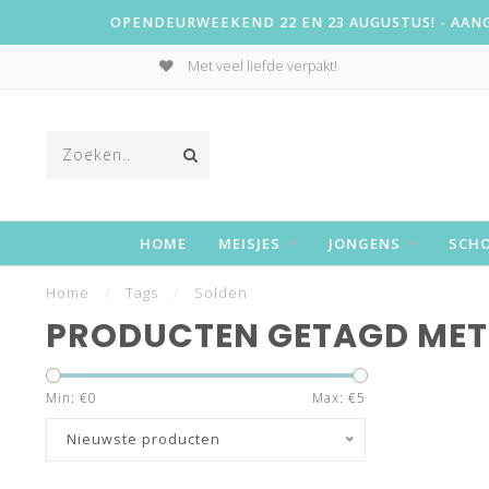
OPENDEURWEEKEND 22 EN 23 AUGUSTUS! - AANGE
Met veel liefde verpakt!
HOME
MEISJES
JONGENS
SCH
Home
/
Tags
/
Solden
PRODUCTEN GETAGD MET
Min: €
0
Max: €
5
Nieuwste producten