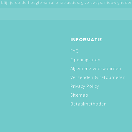
 blijf je op de hoogte van al onze acties, give-aways, nieuwigheden,
INFORMATIE
FAQ
Openingsuren
Algemene voorwaarden
Verzenden & retourneren
Privacy Policy
Sitemap
Betaalmethoden