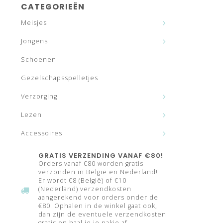
CATEGORIEËN
Meisjes
Jongens
Schoenen
Gezelschapsspelletjes
Verzorging
Lezen
Accessoires
GRATIS VERZENDING VANAF €80!
Orders vanaf €80 worden gratis
verzonden in België en Nederland!
Er wordt €8 (België) of €10
(Nederland) verzendkosten
aangerekend voor orders onder de
€80. Ophalen in de winkel gaat ook,
dan zijn de eventuele verzendkosten
gratis en haal je je pakje af.