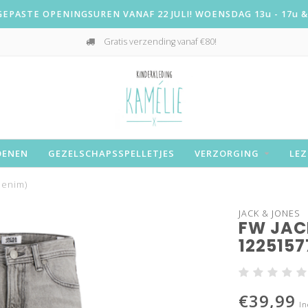
PASTE OPENINGSUREN VANAF 22 JULI! WOENSDAG 13u - 17u & 
Gratis verzending vanaf €80!
OENEN
GEZELSCHAPSSPELLETJES
VERZORGING
LEZ
denim)
JACK & JONES
FW JAC
122515
€39,99
In