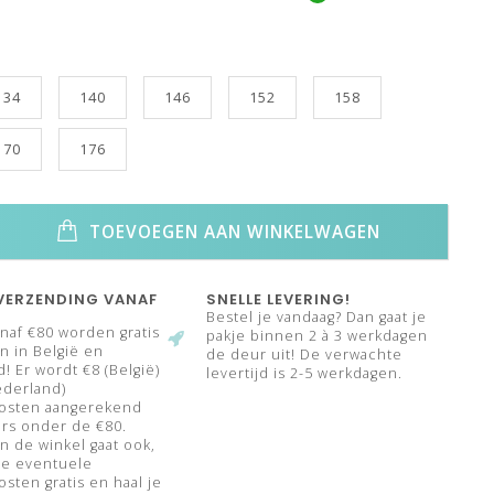
134
140
146
152
158
170
176
TOEVOEGEN AAN WINKELWAGEN
VERZENDING VANAF
SNELLE LEVERING!
Bestel je vandaag? Dan gaat je
naf €80 worden gratis
pakje binnen 2 à 3 werkdagen
 in België en
de deur uit! De verwachte
! Er wordt €8 (België)
levertijd is 2-5 werkdagen.
ederland)
osten aangerekend
rs onder de €80.
n de winkel gaat ook,
de eventuele
sten gratis en haal je