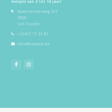
meisjes van 2 tot 16 jaar!
Naamsesteenweg 321
3800
Sint-Truiden
+32472 72 33 81
lotte@kamelie.be