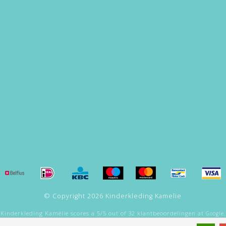
© Copyright 2026 Kinderkleding Kamelie
Kinderkleding Kamélie
scores a
5
/
5
out of
32
klantbeoordelingen at
Google.