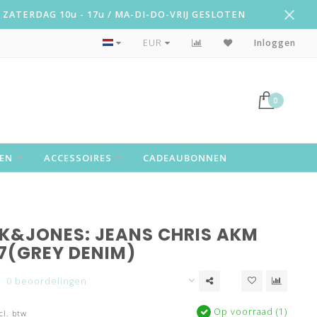
ZATERDAG 10u - 17u / MA-DI-DO-VRIJ GESLOTEN
Snelle levering!
EUR
Inloggen
0
EN
ACCESSOIRES
CADEAUBONNEN
K&JONES: JEANS CHRIS AKM
77(GREY DENIM)
0 beoordelingen
Op voorraad (1)
cl. btw