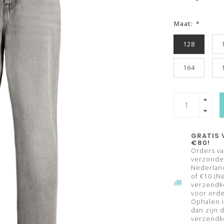
Maat:
*
128
164
GRATIS 
€80!
Orders va
verzonden
Nederland
of €10 (N
verzendk
voor orde
Ophalen i
dan zijn 
verzendko