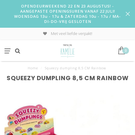
OPENDEURWEEKEND 22 EN 23 AUGUSTUS! -
AANGEPASTE OPENINGSUREN VANAF 22 JULI!
WOENSDAG 13u - 17u & ZATERDAG 10u - 17u / MA-
DI-DO-VRIJ GESLOTEN
Met veel liefde verpakt!
0
Home
/
Squeezy dumpling 8,5 CM Rainbow
SQUEEZY DUMPLING 8,5 CM RAINBOW