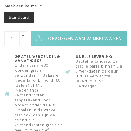
Maak een keuze:
*
Standaard
TOEVOEGEN AAN WINKELWAGEN
GRATIS VERZENDING
SNELLE LEVERING!
VANAF €80!
Bestel je vandaag? Dan
Orders vanaf €80
gaat je pakje binnen 2 à
worden gratis
3 werkdagen de deur
verzonden in België en
uit! De verwachte
Nederland! Er wordt €8
levertijd is 2-5
(België) of €10
werkdagen.
(Nederland)
verzendkosten
aangerekend voor
orders onder de €80.
Ophalen in de winkel
gaat ook, dan zijn de
eventuele
verzendkosten gratis en
haal je je pakje af.