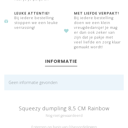
LEUKE ATTENTIE!
MET LIEFDE VERPAKT!
Bij iedere bestelling
Bij iedere bestelling
stoppen we een leuke
doen we een klein
verrassing!
vreugdedansje! Je mag
er dan ook zeker van
zijn dat je pakje met
veel liefde en zorg klaar
gemaakt wordt!
INFORMATIE
Geen informatie gevonden
Squeezy dumpling 8,5 CM Rainbow
Nog niet gewaardeerd
0 sterren op basis van 0 beoordelingen