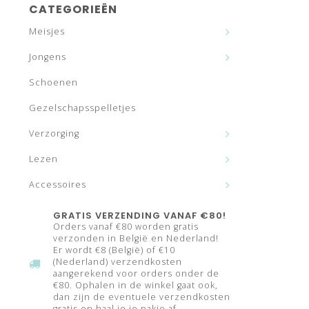
CATEGORIEËN
Meisjes
Jongens
Schoenen
Gezelschapsspelletjes
Verzorging
Lezen
Accessoires
GRATIS VERZENDING VANAF €80!
Orders vanaf €80 worden gratis
verzonden in België en Nederland!
Er wordt €8 (België) of €10
(Nederland) verzendkosten
aangerekend voor orders onder de
€80. Ophalen in de winkel gaat ook,
dan zijn de eventuele verzendkosten
gratis en haal je je pakje af.