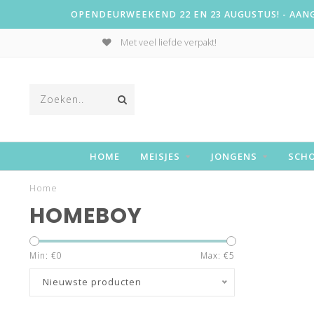
OPENDEURWEEKEND 22 EN 23 AUGUSTUS! - AANGE
Met veel liefde verpakt!
HOME
MEISJES
JONGENS
SCH
Home
HOMEBOY
Min: €
0
Max: €
5
Nieuwste producten