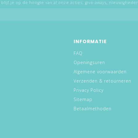
 blijf je op de hoogte van al onze acties, give-aways, nieuwigheden,
INFORMATIE
FAQ
Openingsuren
Algemene voorwaarden
Verzenden & retourneren
Privacy Policy
Sitemap
Betaalmethoden