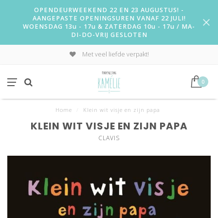
OPENDEURWEEKEND 22 EN 23 AUGUSTUS! -
AANGEPASTE OPENINGSUREN VANAF 22 JULI!
WOENSDAG 13u - 17u & ZATERDAG 10u - 17u / MA-
DI-DO-VRIJ GESLOTEN
Met veel liefde verpakt!
0
Home
/
Klein wit visje en zijn papa
KLEIN WIT VISJE EN ZIJN PAPA
CLAVIS