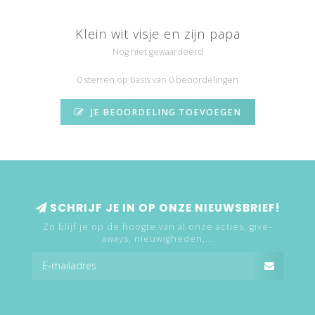
Klein wit visje en zijn papa
Nog niet gewaardeerd
0 sterren op basis van 0 beoordelingen
JE BEOORDELING TOEVOEGEN
SCHRIJF JE IN OP ONZE NIEUWSBRIEF!
Zo blijf je op de hoogte van al onze acties, give-
aways, nieuwigheden,...