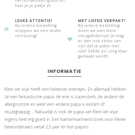
verzendkosten gratis en
haal je je pakje af.
LEUKE ATTENTIE!
MET LIEFDE VERPAKT!
Bij iedere bestelling
Bij iedere bestelling
stoppen we een leuke
doen we een klein
verrassing!
vreugdedansje! Je mag
er dan ook zeker van
zijn dat je pakje met
veel liefde en zorg klaar
gemaakt wordt!
INFORMATIE
Klein wit visje heeft een heleboel vriendjes. En allemaal hebben
ze een fantastische papa: de ene is supersterk, de andere de
allergrootste en weer een andere papa is keislim of
reuzegrappig ... Natuurlijk is ook de papa van Klein wit visje
ergens heel erg goed in. Een hartverwarmend boek voor kleine
bewonderaars vanaf 2,5 jaar én hun papa's.