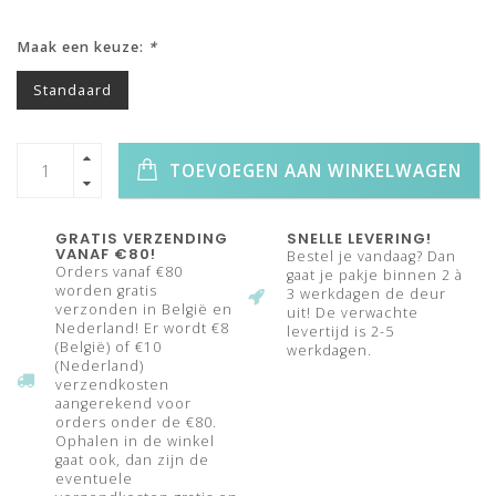
Maak een keuze:
*
Standaard
TOEVOEGEN AAN WINKELWAGEN
GRATIS VERZENDING
SNELLE LEVERING!
VANAF €80!
Bestel je vandaag? Dan
Orders vanaf €80
gaat je pakje binnen 2 à
worden gratis
3 werkdagen de deur
verzonden in België en
uit! De verwachte
Nederland! Er wordt €8
levertijd is 2-5
(België) of €10
werkdagen.
(Nederland)
verzendkosten
aangerekend voor
orders onder de €80.
Ophalen in de winkel
gaat ook, dan zijn de
eventuele