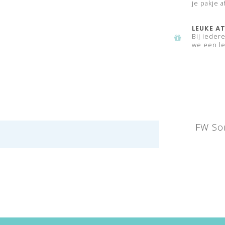
je pakje a
LEUKE AT
Bij ieder
we een le
FW Som