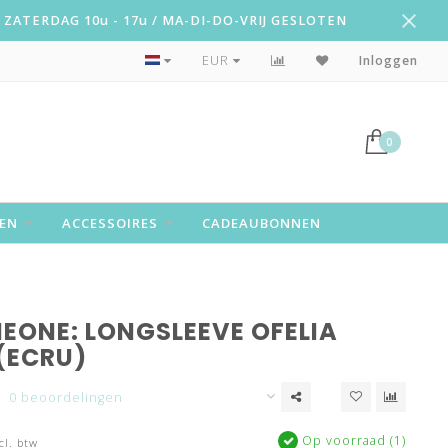
ZATERDAG 10u - 17u / MA-DI-DO-VRIJ GESLOTEN
Leuke attentie!
EUR
Inloggen
0
EN
ACCESSOIRES
CADEAUBONNEN
EONE: LONGSLEEVE OFELIA
(ECRU)
0 beoordelingen
Op voorraad (1)
cl. btw