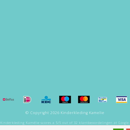
© Copyright 2026 Kinderkleding Kamelie
Kinderkleding Kamélie
scores a
5
/
5
out of
32
klantbeoordelingen at
Google.