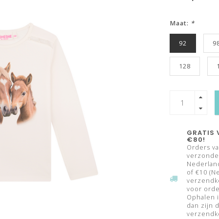
Maat:
*
92
9
128
GRATIS 
€80!
Orders va
verzonden
Nederland
of €10 (N
verzendk
voor orde
Ophalen i
dan zijn 
verzendko