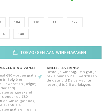
8
104
110
116
122
134
140
TOEVOEGEN AAN WINKELWAGEN
VERZENDING VANAF
SNELLE LEVERING!
Bestel je vandaag? Dan gaat je
naf €80 worden gratis
pakje binnen 2 à 3 werkdagen
 in België en
de deur uit! De verwachte
! Er wordt €8 (België)
levertijd is 2-5 werkdagen.
ederland)
osten aangerekend
rs onder de €80.
n de winkel gaat ook,
de eventuele
sten gratis en haal je