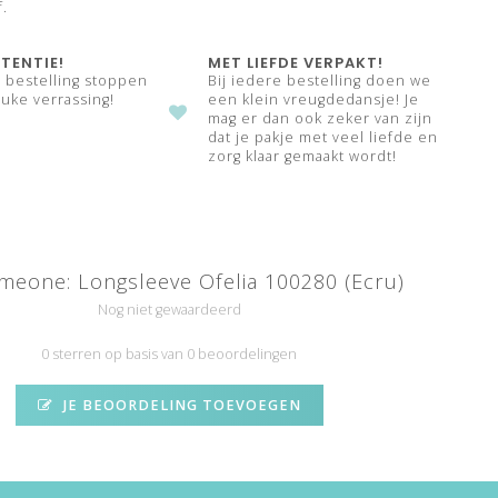
f.
TENTIE!
MET LIEFDE VERPAKT!
e bestelling stoppen
Bij iedere bestelling doen we
uke verrassing!
een klein vreugdedansje! Je
mag er dan ook zeker van zijn
dat je pakje met veel liefde en
zorg klaar gemaakt wordt!
eone: Longsleeve Ofelia 100280 (Ecru)
Nog niet gewaardeerd
0 sterren op basis van 0 beoordelingen
JE BEOORDELING TOEVOEGEN