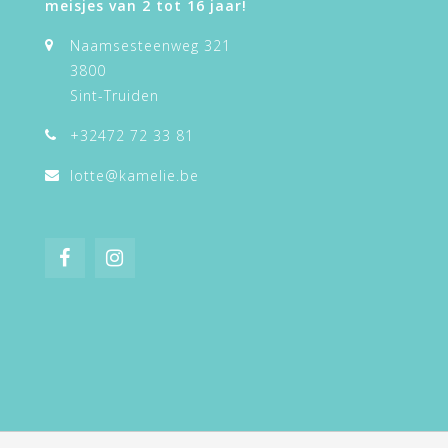
meisjes van 2 tot 16 jaar!
Naamsesteenweg 321
3800
Sint-Truiden
+32472 72 33 81
lotte@kamelie.be