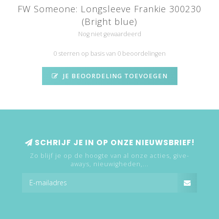
FW Someone: Longsleeve Frankie 300230
(Bright blue)
Nog niet gewaardeerd
0 sterren op basis van 0 beoordelingen
JE BEOORDELING TOEVOEGEN
SCHRIJF JE IN OP ONZE NIEUWSBRIEF!
Zo blijf je op de hoogte van al onze acties, give-
aways, nieuwigheden,...