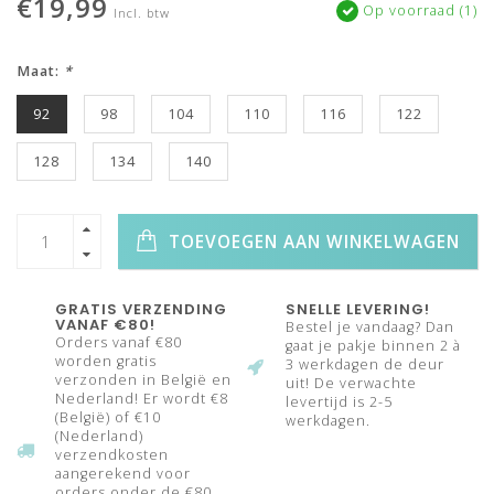
€19,99
Op voorraad (1)
Incl. btw
Maat:
*
92
98
104
110
116
122
128
134
140
TOEVOEGEN AAN WINKELWAGEN
GRATIS VERZENDING
SNELLE LEVERING!
VANAF €80!
Bestel je vandaag? Dan
Orders vanaf €80
gaat je pakje binnen 2 à
worden gratis
3 werkdagen de deur
verzonden in België en
uit! De verwachte
Nederland! Er wordt €8
levertijd is 2-5
(België) of €10
werkdagen.
(Nederland)
verzendkosten
aangerekend voor
orders onder de €80.