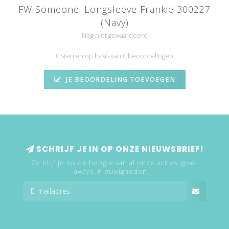
FW Someone: Longsleeve Frankie 300227
(Navy)
Nog niet gewaardeerd
0 sterren op basis van 0 beoordelingen
JE BEOORDELING TOEVOEGEN
SCHRIJF JE IN OP ONZE NIEUWSBRIEF!
Zo blijf je op de hoogte van al onze acties, give-
aways, nieuwigheden,...