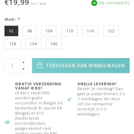
€19,99
Op voorraad (1)
Incl. btw
Maat:
*
92
98
104
110
116
122
128
134
140
TOEVOEGEN AAN WINKELWAGEN
GRATIS VERZENDING
SNELLE LEVERING!
VANAF €80!
Bestel je vandaag? Dan
Orders vanaf €80
gaat je pakje binnen 2 à
worden gratis
3 werkdagen de deur
verzonden in België en
uit! De verwachte
Nederland! Er wordt €8
levertijd is 2-5
(België) of €10
werkdagen.
(Nederland)
verzendkosten
aangerekend voor
orders onder de €80.