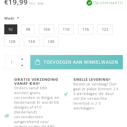
€19,99
Op voorraad (1)
Incl. btw
Maat:
*
92
98
104
110
116
122
128
134
140
TOEVOEGEN AAN WINKELWAGEN
GRATIS VERZENDING
SNELLE LEVERING!
VANAF €80!
Bestel je vandaag? Dan
Orders vanaf €80
gaat je pakje binnen 2 à
worden gratis
3 werkdagen de deur
verzonden in België en
uit! De verwachte
Nederland! Er wordt €8
levertijd is 2-5
(België) of €10
werkdagen.
(Nederland)
verzendkosten
aangerekend voor
orders onder de €80.