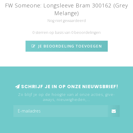
FW Someone: Longsleeve Bram 300162 (Grey
Melange)
Nog niet gewaardeerd
0 sterren op basis van 0 beoordelingen
JE BEOORDELING TOEVOEGEN
SCHRIJF JE IN OP ONZE NIEUWSBRIEF!
Zo blijf je op de hoogte van al onze acties, give-
aways, nieuwigheden,...