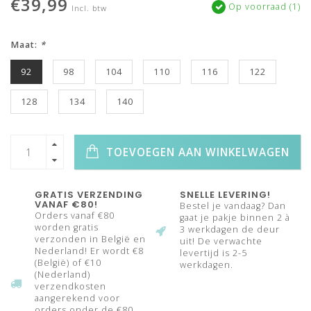
€39,99
Op voorraad (1)
Incl. btw
Maat:
*
92
98
104
110
116
122
128
134
140
TOEVOEGEN AAN WINKELWAGEN
GRATIS VERZENDING
SNELLE LEVERING!
VANAF €80!
Bestel je vandaag? Dan
Orders vanaf €80
gaat je pakje binnen 2 à
worden gratis
3 werkdagen de deur
verzonden in België en
uit! De verwachte
Nederland! Er wordt €8
levertijd is 2-5
(België) of €10
werkdagen.
(Nederland)
verzendkosten
aangerekend voor
orders onder de €80.