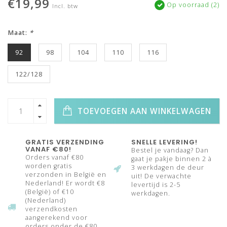
€19,99
Op voorraad (2)
Incl. btw
Maat:
*
92
98
104
110
116
122/128
TOEVOEGEN AAN WINKELWAGEN
GRATIS VERZENDING
SNELLE LEVERING!
VANAF €80!
Bestel je vandaag? Dan
Orders vanaf €80
gaat je pakje binnen 2 à
worden gratis
3 werkdagen de deur
verzonden in België en
uit! De verwachte
Nederland! Er wordt €8
levertijd is 2-5
(België) of €10
werkdagen.
(Nederland)
verzendkosten
aangerekend voor
orders onder de €80.