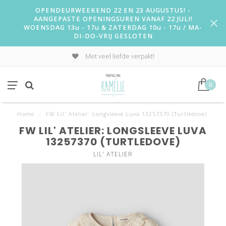
OPENDEURWEEKEND 22 EN 23 AUGUSTUS! -
AANGEPASTE OPENINGSUREN VANAF 22 JULI!
WOENSDAG 13u - 17u & ZATERDAG 10u - 17u / MA-
DI-DO-VRIJ GESLOTEN
Met veel liefde verpakt!
0
Home
/
FW Lil' Atelier: Longsleeve Luva 13257370 (Turtledove)
FW LIL' ATELIER: LONGSLEEVE LUVA
13257370 (TURTLEDOVE)
LIL' ATELIER