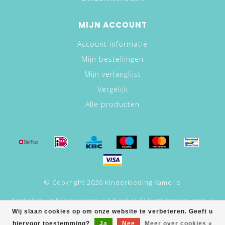
MIJN ACCOUNT
Account informatie
Mijn bestellingen
Mijn verlanglijst
Vergelijk
Alle producten
© Copyright 2026 Kinderkleding Kamelie
Kinderkleding Kamélie
scores a
5
/
5
out of
32
klantbeoordelingen at
Google.
Wij slaan cookies op om onze website te verbeteren. Geeft u
hiervoor toestemming?
Ja
Nee
Meer over cookies »