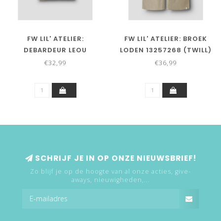
FW LIL' ATELIER:
FW LIL' ATELIER: BROEK
DEBARDEUR LEOU
LODEN 13257268 (TWILL)
13257366 (TWILL)
€32,99
€36,99
SCHRIJF JE IN OP ONZE NIEUWSBRIEF!
Zo blijf je op de hoogte van al onze acties, give-
aways, nieuwigheden,...