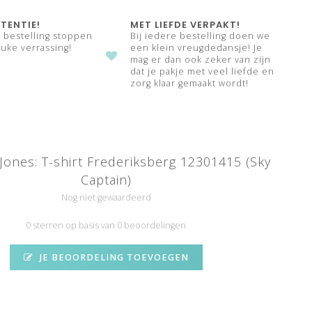
TENTIE!
MET LIEFDE VERPAKT!
e bestelling stoppen
Bij iedere bestelling doen we
uke verrassing!
een klein vreugdedansje! Je
mag er dan ook zeker van zijn
dat je pakje met veel liefde en
zorg klaar gemaakt wordt!
Jones: T-shirt Frederiksberg 12301415 (Sky
Captain)
Nog niet gewaardeerd
0 sterren op basis van 0 beoordelingen
JE BEOORDELING TOEVOEGEN