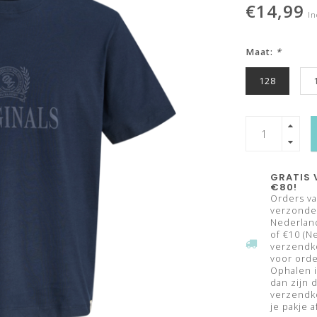
€14,99
In
Maat:
*
128
GRATIS 
€80!
Orders va
verzonden
Nederland
of €10 (N
verzendk
voor orde
Ophalen i
dan zijn 
verzendko
je pakje a