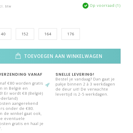
Op voorraad (1)
cl. btw
140
152
164
176
TOEVOEGEN AAN WINKELWAGEN
VERZENDING VANAF
SNELLE LEVERING!
Bestel je vandaag? Dan gaat je
naf €80 worden gratis
pakje binnen 2 à 3 werkdagen
 in België en
de deur uit! De verwachte
! Er wordt €8 (België)
levertijd is 2-5 werkdagen.
ederland)
osten aangerekend
rs onder de €80.
n de winkel gaat ook,
de eventuele
sten gratis en haal je
f.