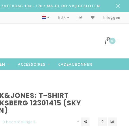
ZATERDAG 10u - 17u / MA-DI-DO-VRIJ GESLOTEN
Snelle levering!
EUR
Inloggen
0
EN
ACCESSOIRES
CADEAUBONNEN
K&JONES: T-SHIRT
KSBERG 12301415 (SKY
N)
0 beoordelingen