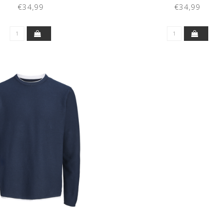
GROVE)
CAPTAIN)
€34,99
€34,99