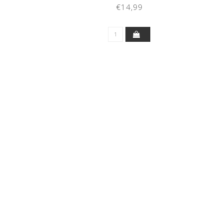
(FEATHER GRAY)
€14,99