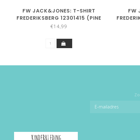
FW JACK&JONES: T-SHIRT
FW 
FREDERIKSBERG 12301415 (PINE
FREDERI
GROVE)
€14,99
Zo