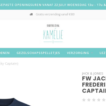
PASTE OPENINGSUREN VANAF 22 JULI! WOENSDAG 13u - 17u & 
Gratis verzending vanaf €80!
OENEN
GEZELSCHAPSSPELLETJES
VERZORGING
LEZ
Sky Captain)
JACK & JONES
FW JAC
FREDERI
CAPTAI