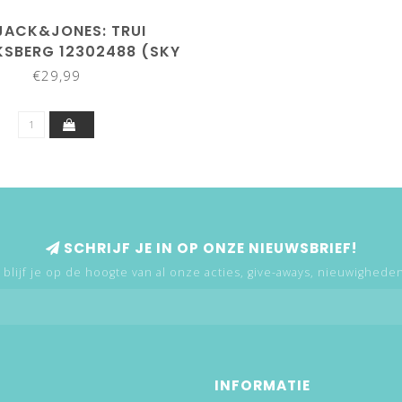
JACK&JONES: TRUI
KSBERG 12302488 (SKY
CAPTAIN)
€29,99
SCHRIJF JE IN OP ONZE NIEUWSBRIEF!
 blijf je op de hoogte van al onze acties, give-aways, nieuwigheden,
INFORMATIE