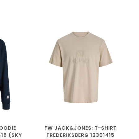
N
OODIE
FW JACK&JONES: T-SHIRT
416 (SKY
FREDERIKSBERG 12301415