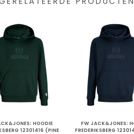
GERELATEERDE PRODUCTE
ACK&JONES: HOODIE
FW JACK&JONES: H
KSBERG 12301416 (PINE
FREDERIKSBERG 12301