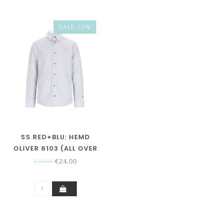
SALE-70%
SS RED+BLU: HEMD
OLIVER 6103 (ALL OVER
DOTS SAGE)
€24,00
€79,99