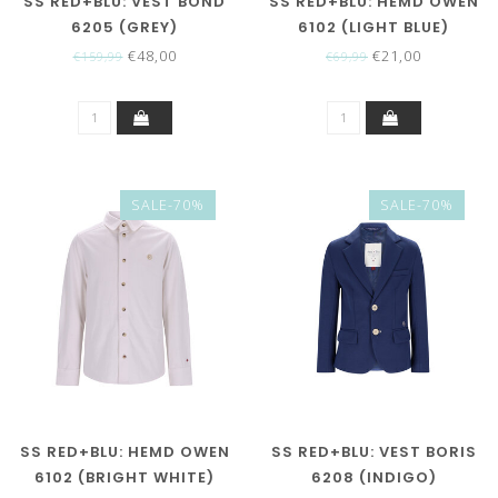
SS RED+BLU: VEST BOND
SS RED+BLU: HEMD OWEN
6205 (GREY)
6102 (LIGHT BLUE)
€48,00
€21,00
€159,99
€69,99
SALE-70%
SALE-70%
SS RED+BLU: HEMD OWEN
SS RED+BLU: VEST BORIS
6102 (BRIGHT WHITE)
6208 (INDIGO)