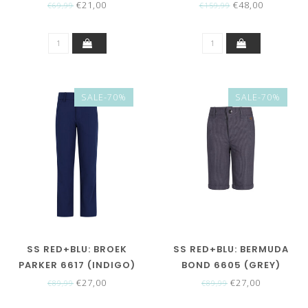
€21,00
€48,00
€69,99
€159,99
SALE-70%
SALE-70%
SS RED+BLU: BROEK
SS RED+BLU: BERMUDA
PARKER 6617 (INDIGO)
BOND 6605 (GREY)
€27,00
€27,00
€89,99
€89,99