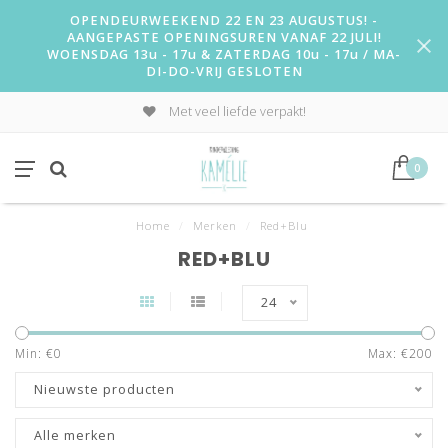
OPENDEURWEEKEND 22 EN 23 AUGUSTUS! -
AANGEPASTE OPENINGSUREN VANAF 22 JULI!
WOENSDAG 13u - 17u & ZATERDAG 10u - 17u / MA-
DI-DO-VRIJ GESLOTEN
Met veel liefde verpakt!
0
Home
/
Merken
/
Red+Blu
RED+BLU
24
Min: €
0
Max: €
200
Nieuwste producten
Alle merken