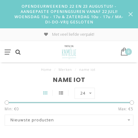
OPENDEURWEEKEND 22 EN 23 AUGUSTUS! -
AANGEPASTE OPENINGSUREN VANAF 22 JULI!
WOENSDAG 13u - 17u & ZATERDAG 10u - 17u / MA-
DI-DO-VRIJ GESLOTEN
Met veel liefde verpakt!
0
Home
/
Merken
/
name iot
NAME IOT
24
Min: €
0
Max: €
5
Nieuwste producten