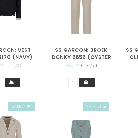
RCON: VEST
SS GARCON: BROEK
SS 
6170 (NAVY)
DONKY 6656 (OYSTER
OL
GREY)
€24,00
€19,50
,99
€64,99
SALE-70%
SALE-70%