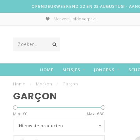
OPENDEURWEEKEND 22 EN 23 AUGUSTUS! - AANGE
Met veel liefde verpakt!
HOME
MEISJES
JONGENS
SCH
Home
/
Merken
/
Garçon
GARÇON
Min: €
0
Max: €
80
Nieuwste producten