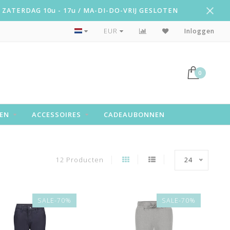
ZATERDAG 10u - 17u / MA-DI-DO-VRIJ GESLOTEN
Snelle levering!
EUR
Inloggen
0
EN
ACCESSOIRES
CADEAUBONNEN
12 Producten
24
SALE-70%
SALE-70%