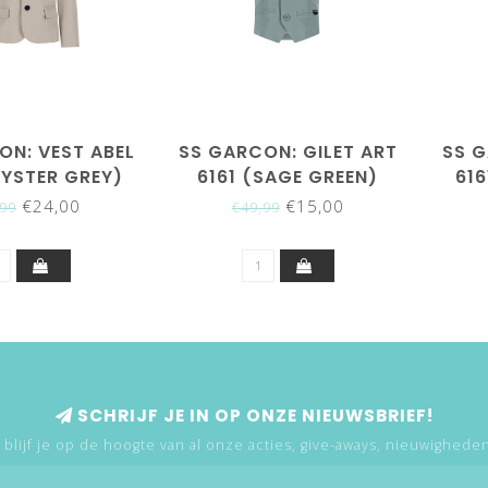
ON: VEST ABEL
SS GARCON: GILET ART
SS G
OYSTER GREY)
6161 (SAGE GREEN)
616
€24,00
€15,00
,99
€49,99
SCHRIJF JE IN OP ONZE NIEUWSBRIEF!
 blijf je op de hoogte van al onze acties, give-aways, nieuwigheden,