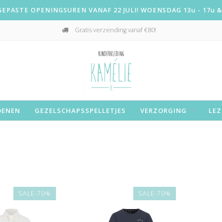
PASTE OPENINGSUREN VANAF 22 JULI! WOENSDAG 13u - 17u & 
Gratis verzending vanaf €80!
OENEN
GEZELSCHAPSSPELLETJES
VERZORGING
LEZ
SALE-70%
SALE-70%