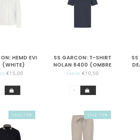
ON: HEMD EVI
SS GARCON: T-SHIRT
SS
4 (WHITE)
NOLAN 6400 (OMBRE
DE
BLUE)
€15,00
€10,50
,99
€34,99
SALE-70%
SALE-70%