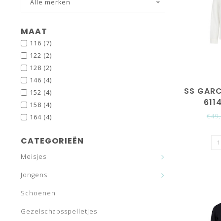
Alle merken
MAAT
116
(7)
122
(2)
128
(2)
146
(4)
SS GARC
152
(4)
611
158
(4)
€49
164
(4)
CATEGORIEËN
Meisjes
Jongens
Schoenen
Gezelschapsspelletjes