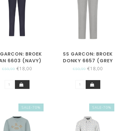
 GARCON: BROEK
SS GARCON: BROEK
AN 6603 (NAVY)
DONKY 6657 (GREY
MELANGE)
€18,00
€18,00
€59,99
€59,99
SALE-70%
SALE-70%