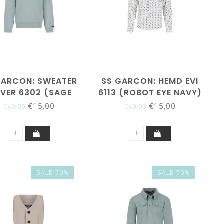
GARCON: SWEATER
SS GARCON: HEMD EVI
IVER 6302 (SAGE
6113 (ROBOT EYE NAVY)
GREEN)
€15,00
€15,00
€49,99
€49,99
SALE-70%
SALE-70%