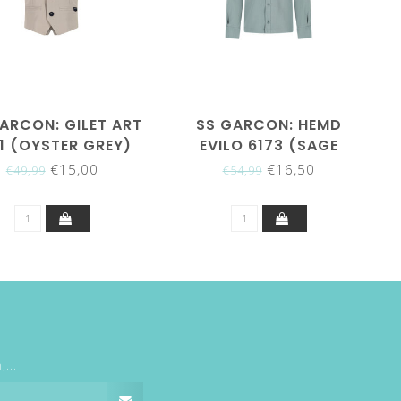
ARCON: GILET ART
SS GARCON: HEMD
1 (OYSTER GREY)
EVILO 6173 (SAGE
GREEN)
€15,00
€16,50
€49,99
€54,99
...