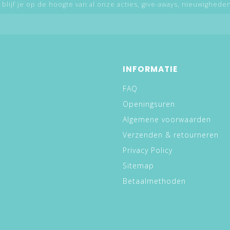
 blijf je op de hoogte van al onze acties, give-aways, nieuwigheden,
INFORMATIE
FAQ
Openingsuren
Algemene voorwaarden
Verzenden & retourneren
Privacy Policy
Sitemap
Betaalmethoden