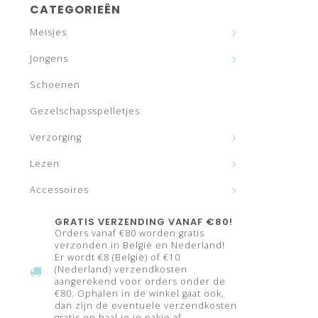
CATEGORIEËN
Meisjes
Jongens
Schoenen
Gezelschapsspelletjes
Verzorging
Lezen
Accessoires
GRATIS VERZENDING VANAF €80!
Orders vanaf €80 worden gratis
verzonden in België en Nederland!
Er wordt €8 (België) of €10
(Nederland) verzendkosten
aangerekend voor orders onder de
€80. Ophalen in de winkel gaat ook,
dan zijn de eventuele verzendkosten
gratis en haal je je pakje af.