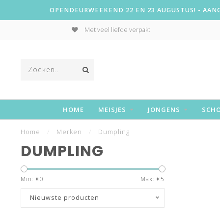
OPENDEURWEEKEND 22 EN 23 AUGUSTUS! - AANGE
Met veel liefde verpakt!
HOME
MEISJES
JONGENS
SCH
Home
/
Merken
/
Dumpling
DUMPLING
Min: €
0
Max: €
5
Nieuwste producten