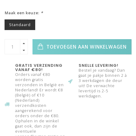
Maak een keuze:
*
Standaard
TOEVOEGEN AAN WINKELWAGEN
GRATIS VERZENDING
SNELLE LEVERING!
VANAF €80!
Bestel je vandaag? Dan
Orders vanaf €80
gaat je pakje binnen 2 à
worden gratis
3 werkdagen de deur
verzonden in België en
uit! De verwachte
Nederland! Er wordt €8
levertijd is 2-5
(België) of €10
werkdagen.
(Nederland)
verzendkosten
aangerekend voor
orders onder de €80.
Ophalen in de winkel
gaat ook, dan zijn de
eventuele