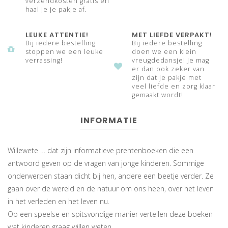
verzendkosten gratis en
haal je je pakje af.
LEUKE ATTENTIE!
MET LIEFDE VERPAKT!
Bij iedere bestelling
Bij iedere bestelling
stoppen we een leuke
doen we een klein
verrassing!
vreugdedansje! Je mag
er dan ook zeker van
zijn dat je pakje met
veel liefde en zorg klaar
gemaakt wordt!
INFORMATIE
Willewete … dat zijn informatieve prentenboeken die een
antwoord geven op de vragen van jonge kinderen. Sommige
onderwerpen staan dicht bij hen, andere een beetje verder. Ze
gaan over de wereld en de natuur om ons heen, over het leven
in het verleden en het leven nu.
Op een speelse en spitsvondige manier vertellen deze boeken
wat kinderen graag willen weten.