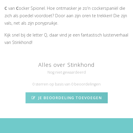
C
van
C
ocker Spionel. Hoe ontmasker je zo'n cockerspaniël die
zich als poedel voordoet? Door aan zijn oren te trekken! Die zijn
vals, net als zijn ponypruikje.
Kijk snel bij de letter Q, daar vind je een fantastisch luisterverhaal
van Stinkhond!
Alles over Stinkhond
Nog niet gewaardeerd
0 sterren op basis van 0 beoordelingen
JE BEOORDELING TOEVOEGEN