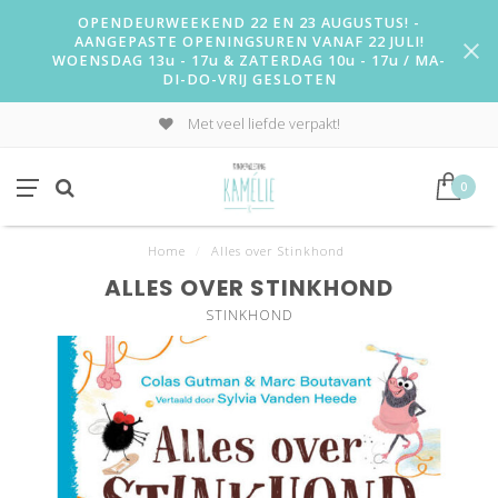
OPENDEURWEEKEND 22 EN 23 AUGUSTUS! -
AANGEPASTE OPENINGSUREN VANAF 22 JULI!
WOENSDAG 13u - 17u & ZATERDAG 10u - 17u / MA-
DI-DO-VRIJ GESLOTEN
Met veel liefde verpakt!
0
Home
/
Alles over Stinkhond
ALLES OVER STINKHOND
STINKHOND