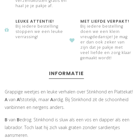
verzendkosten gratis en
haal je je pakje af.
LEUKE ATTENTIE!
MET LIEFDE VERPAKT!
Bij iedere bestelling
Bij iedere bestelling
stoppen we een leuke
doen we een klein
verrassing!
vreugdedansje! Je mag
er dan ook zeker van
zijn dat je pakje met
veel liefde en zorg klaar
gemaakt wordt!
INFORMATIE
Grappige weetjes en leuke verhalen over Stinkhond en Plattekat!
A
van
A
fstotelijk, maar
A
ardig. Bij Stinkhond zit de schoonheid
vanbinnen en nergens anders.
B
van
B
edrog. Stinkhond is sluw als een vos en dapper als een
labrador. Toch laat hij zich vaak graten zonder sardientjes
aansmeren.