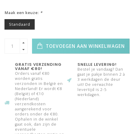
Maak een keuze:
*
Standaard
TOEVOEGEN AAN WINKELWAGEN
GRATIS VERZENDING
SNELLE LEVERING!
VANAF €80!
Bestel je vandaag? Dan
Orders vanaf €80
gaat je pakje binnen 2 à
worden gratis
3 werkdagen de deur
verzonden in België en
uit! De verwachte
Nederland! Er wordt €8
levertijd is 2-5
(België) of €10
werkdagen.
(Nederland)
verzendkosten
aangerekend voor
orders onder de €80.
Ophalen in de winkel
gaat ook, dan zijn de
eventuele