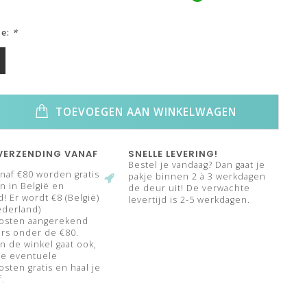
ze:
*
TOEVOEGEN AAN WINKELWAGEN
VERZENDING VANAF
SNELLE LEVERING!
Bestel je vandaag? Dan gaat je
naf €80 worden gratis
pakje binnen 2 à 3 werkdagen
 in België en
de deur uit! De verwachte
! Er wordt €8 (België)
levertijd is 2-5 werkdagen.
ederland)
osten aangerekend
rs onder de €80.
n de winkel gaat ook,
de eventuele
sten gratis en haal je
f.