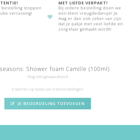
TENTIE!
MET LIEFDE VERPAKT!
e bestelling stoppen
Bij iedere bestelling doen we
uke verrassing!
een klein vreugdedansje! Je
mag er dan ook zeker van zijn
dat je pakje met veel liefde en
zorg klaar gemaakt wordt!
l seasons: Shower foam Camille (100ml)
Nog niet gewaardeerd
0 sterren op basis van 0 beoordelingen
JE BEOORDELING TOEVOEGEN