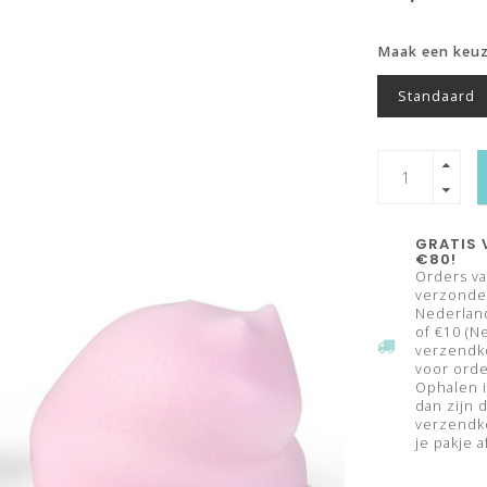
Maak een keu
Standaard
GRATIS 
€80!
Orders va
verzonden
Nederland
of €10 (N
verzendk
voor orde
Ophalen i
dan zijn 
verzendko
je pakje a