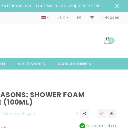
ZATERDAG 10u - 17u / MA-DI-DO-VRIJ GESLOTEN
Snelle levering!
EUR
Inloggen
0
EN
ACCESSOIRES
CADEAUBONNEN
S
SEASONS: SHOWER FOAM
 (100ML)
0 beoordelingen
Op voorraad (1)
 btw